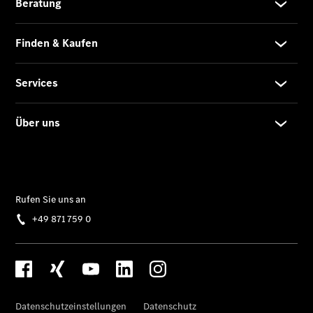
Finanzierung
Gewerbekunden
Kurzfristig
verfügbare
Angebote
V-Klasse
V-Klasse
Marco Polo
Limousinen
Der
elektrische
CLA mit EQ-
Technologie
Der neue
CLA
EQE