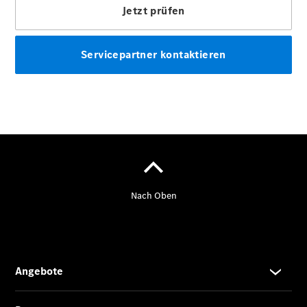
Übersicht
140 Jahre
Innovation
Mercedes-
Benz
Store
Neuwagenangebote
Leasing
Privatkunden
Leasing
Gewerbekunden
Finanzierung
Privatkunden