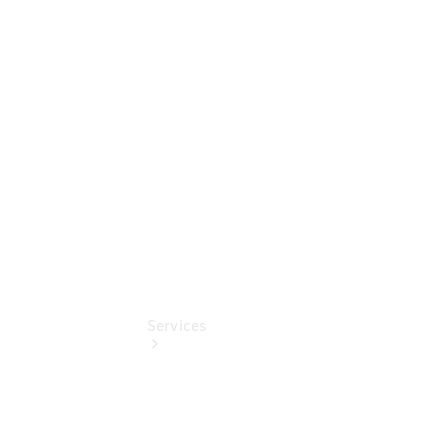
Sterne -
elektrisch
Mercedes-
Benz
Online
Store
Services