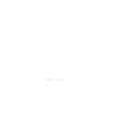
Finanzdienste
Digitale
Extras
Über uns
Übersicht
Kontakt