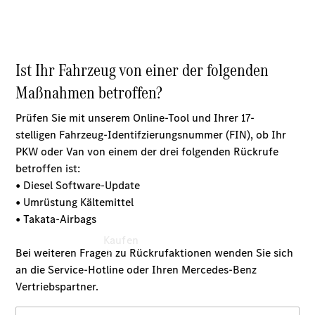
vereinbaren
Probefahrt
vereinbaren
Konfigurator
Modellübersicht
Tel: +49 871
759 0
Kaufen