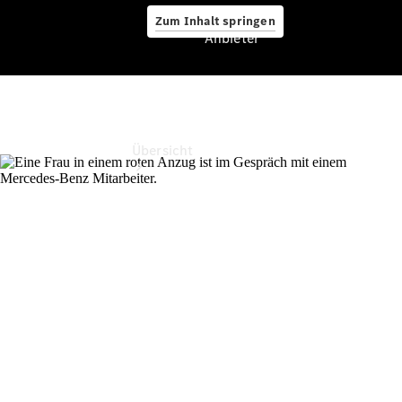
Zum Inhalt springen
Anbieter
Anbieter
Übersicht
Startseite
Ansprechpartner
finden
Beratung
vereinbaren
Servicetermin