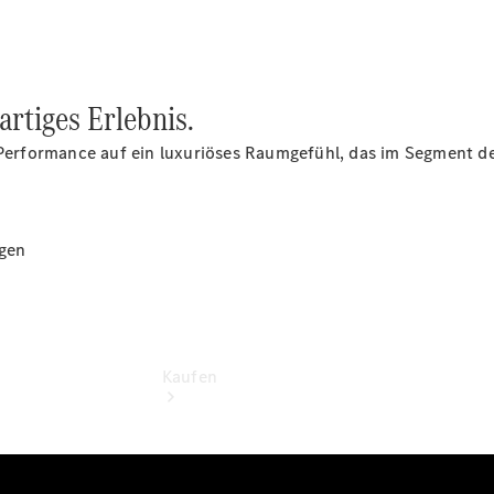
vereinbaren
Probefahrt
vereinbaren
Konfigurator
Modellübersicht
rtiges Erlebnis.
Tel: +49 871
759 0
erformance auf ein luxuriöses Raumgefühl, das im Segment de
gen
Kaufen