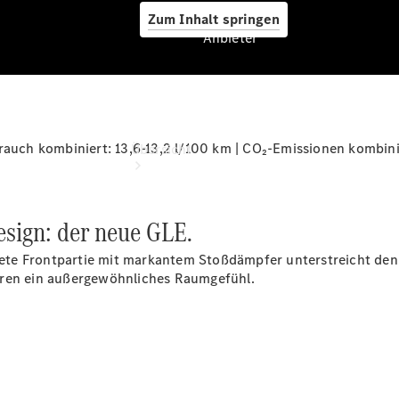
Zum Inhalt springen
Anbieter
Anbieter
uch kombiniert: 13,6-13,2 l/100 km | CO₂-Emissionen kombini
Übersicht
esign: der neue GLE.
altete Frontpartie mit markantem Stoßdämpfer unterstreicht d
eren
ein außergewöhnliches Raumgefühl.
Startseite
Ansprechpartner
finden
Beratung
vereinbaren
Servicetermin