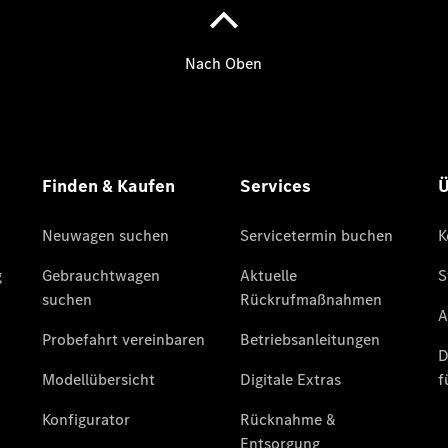
Übersicht
140 Jahre
Innovation
Mercedes-
Benz
Store
Neuwagenangebote
Leasing
Privatkunden
Leasing
Gewerbekunden
Finanzierung
Privatkunden