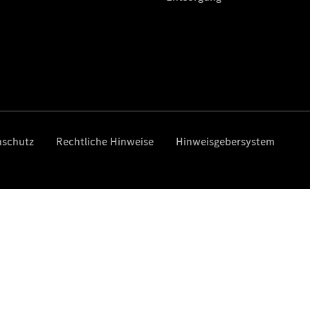
Finanzierung
Gewerbekunden
Kurzfristig
verfügbare
Angebote
V-Klasse
V-Klasse
Marco Polo
Limousinen
Der
elektrische
CLA mit EQ-
Technologie
Der neue
CLA
EQE