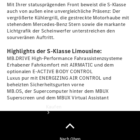
vereinbaren
Mit Ihrer statusprägenden Front beweist die S-Klasse
Probefahrt
auch von außen eine unvergleichliche Präsenz: Der
vereinbaren
vergrößerte Kühlergrill, die gestreckte Motorhaube mit
Konfigurator
stehendem Mercedes-Benz Stern sowie die markante
Modellübersicht
Lichtgrafik der Scheinwerfer unterstreichen den
Tel: +49 871
sourveränen Auftritt.
759 0
Highlights der S-Klasse Limousine:
MB.DRIVE High-Performance Fahrassistenzsysteme
Erhabener Fahrkomfort mit AIRMATIC und dem
optionalen E-ACTIVE BODY
CONTROL
Luxus pur mit ENERGIZING AIR
CONTROL
und
beheizten Sicherheitsgurten
vorne
MB.OS, der Supercomputer hinter dem MBUX
Superscreen und dem MBUX Virtual Assistant
Kaufen