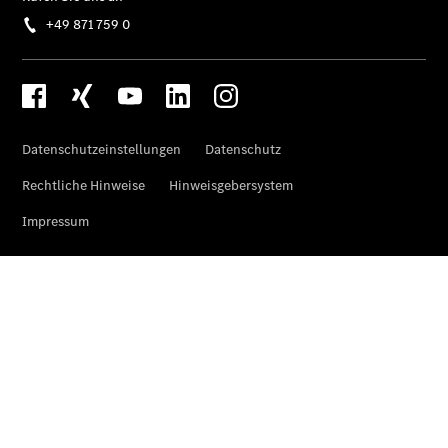
Finanzierung
Gewerbekunden
Kurzfristig
verfügbare
Angebote
V-Klasse
V-Klasse
Marco Polo
Limousinen
Der
elektrische
CLA mit EQ-
Technologie
Der neue
CLA
EQE