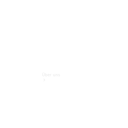
Finanzdienste
Digitale
Extras
Über uns
Übersicht
Kontakt