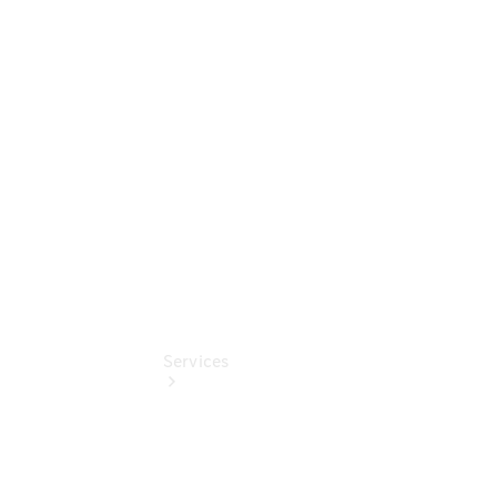
Sterne -
elektrisch
Mercedes-
Benz
Online
Store
Services