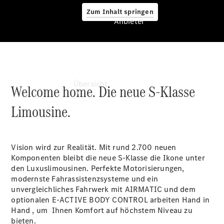
Zum Inhalt springen
Anbieter
Anbieter
Übersicht
Welcome home. Die neue S-Klasse
Limousine.
Vision wird zur Realität. Mit rund 2.700 neuen
Komponenten bleibt die neue S-Klasse die Ikone unter
Startseite
den Luxuslimousinen. Perfekte Motorisierungen,
Ansprechpartner
modernste Fahrassistenzsysteme und ein
finden
unvergleichliches Fahrwerk mit AIRMATIC und dem
Beratung
optionalen E-ACTIVE BODY
CONTROL
arbeiten Hand in
vereinbaren
Hand , um Ihnen Komfort auf höchstem Niveau zu
Servicetermin
bieten.