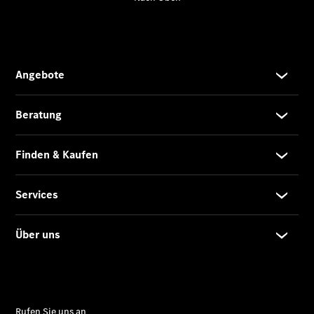
Übersicht
140 Jahre
Innovation
Mercedes-
Benz
Store
Neuwagenangebote
Leasing
Privatkunden
Leasing
Gewerbekunden
Finanzierung
Privatkunden