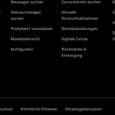
Übersicht
140 Jahre
Innovation
Mercedes-
Benz
Store
Neuwagenangebote
Leasing
Privatkunden
Leasing
Gewerbekunden
Finanzierung
Privatkunden