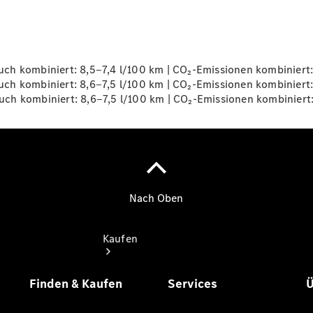
vereinbaren
Probefahrt
vereinbaren
Konfigurator
Modellübersicht
ch kombiniert: 8,5‒7,4 l/100 km | CO₂-Emissionen kombiniert
Tel: +49 871
ch kombiniert: 8,6‒7,5 l/100 km | CO₂-Emissionen kombiniert
759 0
ch kombiniert: 8,6‒7,5 l/100 km | CO₂-Emissionen kombiniert
Kaufen