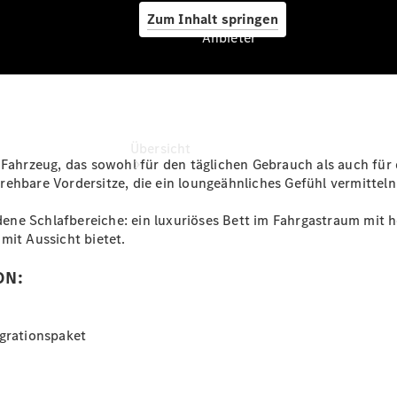
Zum Inhalt springen
Anbieter
Anbieter
.
Übersicht
Fahrzeug, das sowohl für den täglichen Gebrauch als auch für di
ehbare Vordersitze, die ein loungeähnliches Gefühl vermitteln
ne Schlafbereiche: ein luxuriöses Bett im Fahrgastraum mit h
mit Aussicht bietet.
ON:
Startseite
Ansprechpartner
finden
grationspaket
Beratung
vereinbaren
Servicetermin