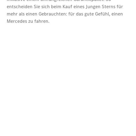
Übersicht
140 Jahre
Innovation
Mercedes-
Benz
Store
Neuwagenangebote
Leasing
Privatkunden
Leasing
Gewerbekunden
Finanzierung
Privatkunden