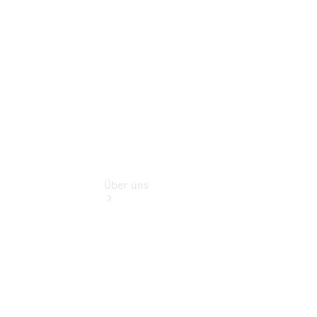
Finanzdienste
Digitale
Extras
Über uns
Übersicht
Kontakt