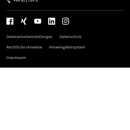
Der neue
GLA
Der neue
elektrische
GLA
EQA –
elektrisch
EQE SUV –
elektrisch
EQS SUV –
elektrisch
G-Klasse –
elektrisch
Mercedes-
Maybach
EQS SUV –
elektrisch