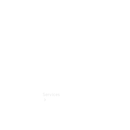
Sterne -
elektrisch
Mercedes-
Benz
Online
Store
Services