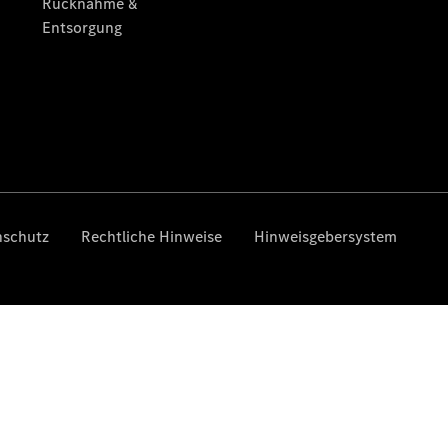
Pritschenfahrzeug
- elektrisch
Sprinter
Fahrgestell
eSprinter
Fahrgestell
- elektrisch
Vito
Vito
Kastenwagen
eVito
Kastenwagen
- elektrisch
Vito Mixto
Vito Tourer