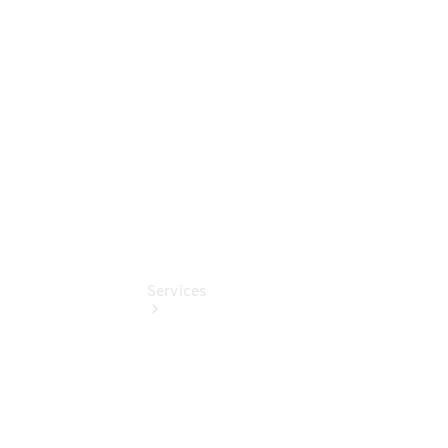
Junge
Sterne
Digitale
Extras
Services