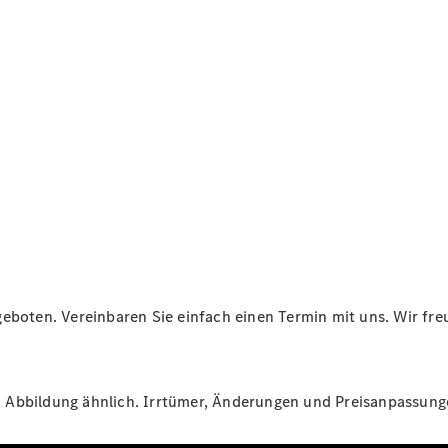
Übersicht
Neuwagenangebote
Übersicht
Transporter
Highlights
Leasing
Privatkunden
eboten. Vereinbaren Sie einfach einen Termin mit uns. Wir freu
Leasing
Gewerbekunden
Finanzierung
Privatkunden
St. Abbildung ähnlich. Irrtümer, Änderungen und Preisanpassun
Finanzierung
Gewerbekunden