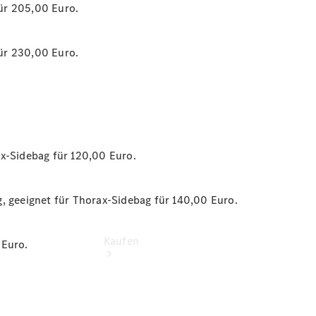
vereinbaren
ür 205,00 Euro.
Beratung
vereinbaren
Servicetermin
ür 230,00 Euro.
vereinbaren
Tel: +49 871
759 0
ax-Sidebag für 120,00 Euro.
, geeignet für Thorax-Sidebag für 140,00 Euro.
Kaufen
 Euro.