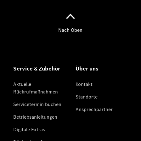
Mercedes-
Benz
Store
Gebrauchtwagensuche
Elektrotransporter
Sprinter
Sprinter
Kastenwagen
eSprinter
Kastenwagen
- elektrisch
Sprinter
Tourer
Sprinter
Pritschenfahrzeug
eSprinter