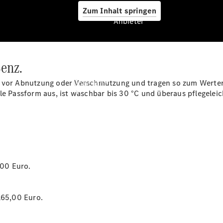
Zum Inhalt springen
Anbieter
enz.
Anbieter
e vor Abnutzung oder Verschmutzung und tragen so zum Werterh
Übersicht
le Passform aus, ist waschbar bis 30 °C und überaus pflegeleich
*
Startseite
,00 Euro.
Modellübersicht
Konfigurator
Ansprechpartner
165,00 Euro.
finden
Probefahrt